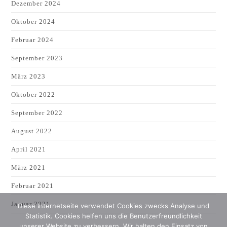
Dezember 2024
Oktober 2024
Februar 2024
September 2023
März 2023
Oktober 2022
September 2022
August 2022
April 2021
März 2021
Februar 2021
Januar 2021
Diese Internetseite verwendet Cookies zwecks Analyse und
Statistik. Cookies helfen uns die Benutzerfreundlichkeit
unserer Website zu verbessern. Wir halten den Einsatz von