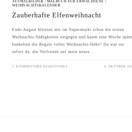
AUSMALBILDER
/
MALBUCH FÜR ERWACHSENE
/
WEIHNACHTSKALENDER
Zauberhafte Elfenweihnacht
Ende August blitzten mir im Supermarkt schon die ersten
Weihnachts-Süßigkeiten entgegen und kaum eine Woche späte
funkelten die Regale voller Weihnachts-Deko! Da war sie
sofort da: die Vorfreude auf mein neues…
FÜR
KOMMENTARE DEAKTIVIERT
4. OKTOBER 20
ZAUBERHAFTE
ELFENWEIHNACHT