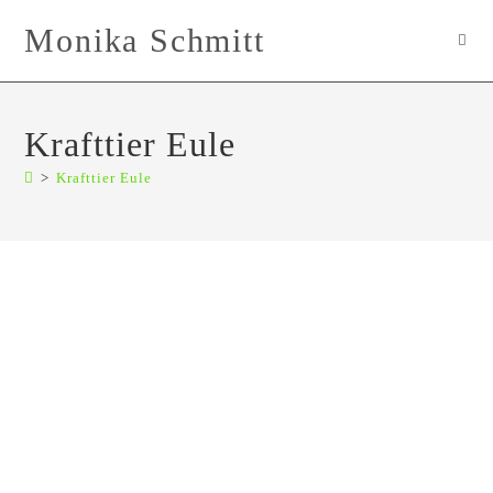
Zum
Monika Schmitt
Inhalt
springen
Krafttier Eule
>
Krafttier Eule