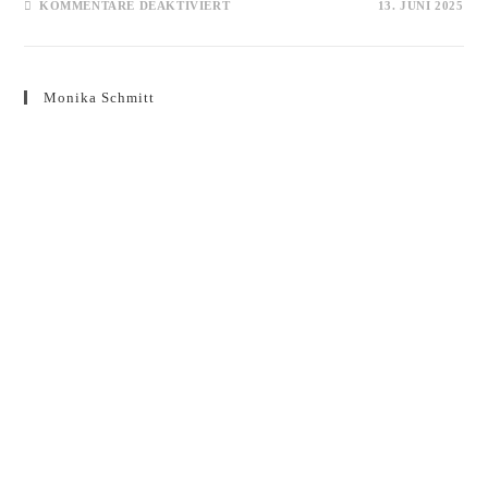
FÜR
KOMMENTARE DEAKTIVIERT
13. JUNI 2025
BAROCK
LADIES
Monika Schmitt