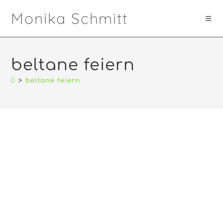
Zum
Monika Schmitt
Inhalt
springen
beltane feiern
>
beltane feiern