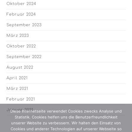
Oktober 2024
Februar 2024
September 2023
März 2023
Oktober 2022
September 2022
August 2022
April 2021
März 2021
Februar 2021
Januar 2021
Diese Internetseite verwendet Cookies zwecks Analyse und
Statistik. Cookies helfen uns die Benutzerfreundlichkeit
unserer Website zu verbessern. Wir halten den Einsatz von
Cookies und anderer Technologien auf unserer Webseite so