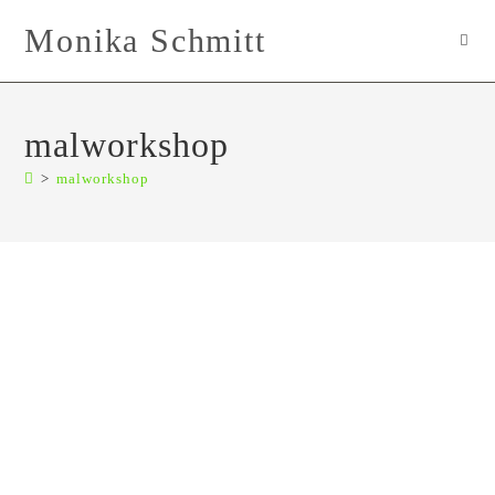
Zum
Monika Schmitt
Inhalt
springen
malworkshop
>
malworkshop