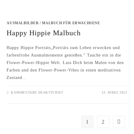
AUSMALBILDER
/
MALBUCH FÜR ERWACHSENE
Happy Hippie Malbuch
Happy Hippie Porträts„Porträts zum Leben erwecken und
farbenfrohe Ausmalmomente genießen.“ Tauche ein in die
Flower-Power-Hippie Welt. Lass Dich beim Malen von den
Farben und den Flower-Power-Vibes in einen meditativen
Zustand…
FÜR
KOMMENTARE DEAKTIVIERT
23. MÄRZ 2025
HAPPY
HIPPIE
MALBUCH
1
2
Zur näch