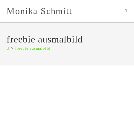
Zum
Monika Schmitt
Inhalt
springen
freebie ausmalbild
>
freebie ausmalbild