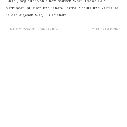
Engel, begleitet von einem starken Wolf. Dieses Bild
verbindet Intuition und innere Stärke, Schutz und Vertrauen
in den eigenen Weg. Es erinnert…
FÜR
KOMMENTARE DEAKTIVIERT
7. FEBRUAR 2026
ENGEL
MIT
WOLF