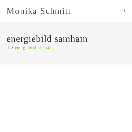
Zum
Monika Schmitt
Inhalt
springen
energiebild samhain
>
energiebild samhain