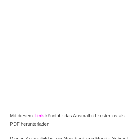
Mit diesem
Link
könnt ihr das Ausmalbild kostenlos als
PDF herunterladen.
Dieses Ausmalbild ist ein Geschenk von Monika Schmitt